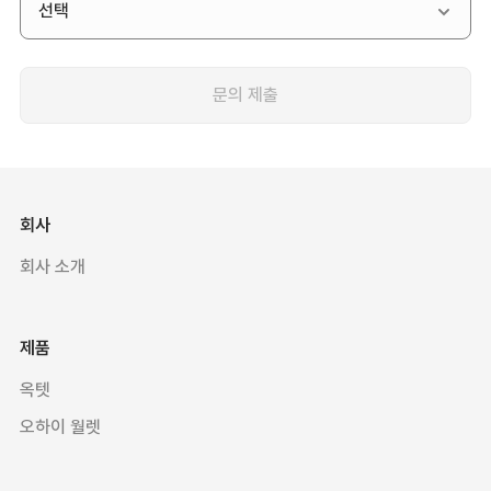
선택
문의 제출
회사
회사 소개
제품
옥텟
오하이 월렛